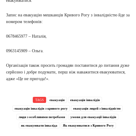
евакуюватися.
Запис на евакуацію мешканців Кривого Рогу з інвалідністю йде за
номером телефонів:
0678465977 – Наталія,
0963145909 – Ольга.
Організація також просить громадян поставитися до питання дуже
серйозно і добре подумати, перш ніж наважитися евакуюватися,
адже «Це не пригода!».
TAGS
евакуація
евакуація інвалідів
евакуація інвалідів з кривого рогу
евакуація людей з інвалідністю
люди з особливими потребами
умови для евакуації інвалідів
як евакуювати інваліда
Як евакуюватися з Кривого Рогу