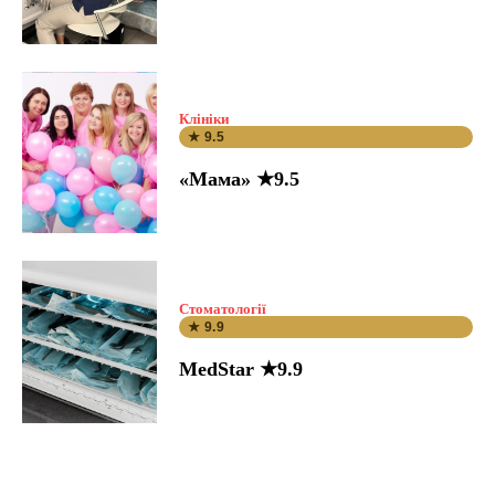
Клініки
★ 9.5
«Мама» ★9.5
Стоматології
★ 9.9
MedStar ★9.9