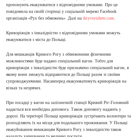
пропонують евакуюватися з відповідними умовами. Про це
повідомила на своїй сторінці у соціальній мережі Facebook
організація «Рух без обмежень». Далі на
ikryvorizhets.com
.
Криворіжців з інвалідністю з відповідними умовами можуть
евакуюватися з міста до Польщі.
Для мешканців Кривого Рогу з обмеженими фізичними
можливостями буде надано спеціальний вагон. Тобто для
криворіжців з інвалідністю буде призначено спеціальний вагон, в
якому вони зможуть відправитися до Польщі разом зі своїми
супроводжуючими. Насамперед евакуюватимуть криворіжців на
візках та незрячих.
При посадці у вагон на залізничній станції Кривий Ріг-Головний
надається вся необхідна допомога. Також допомогу надають у
дорозі. На території Польщі криворіжців зустрічають волонтери та
розподіляють їх на місця для подальшого проживання. У Польщі
евакуйованим мешканцям Кривого Рогу з інвалідністю також
нададуть харчування та медичні послуги.