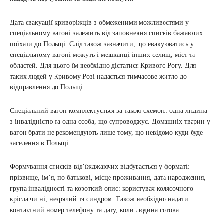
Дата евакуації криворіжців з обмеженими можливостями у
спеціальному вагоні залежить від заповнення списків бажаючих
поїхати до Польщі. Слід також зазначити, що евакуюватись у
спеціальному вагоні можуть і мешканці інших селищ, міст та
областей. Для цього їм необхідно дістатися Кривого Рогу. Для
таких людей у ​​Кривому Розі надається тимчасове житло до
відправлення до Польщі.
Спеціальний вагон комплектується за такою схемою: одна людина
з інвалідністю та одна особа, що супроводжує. Домашніх тварин у
вагон брати не рекомендують лише тому, що невідомо куди буде
заселення в Польщі.
Формування списків від’їжджаючих відбувається у форматі:
прізвище, ім’я, по батькові, місце проживання, дата народження,
група інвалідності та короткий опис: користувач колясочного
крісла чи ні, незрячий та синдром. Також необхідно надати
контактний номер телефону та дату, коли людина готова