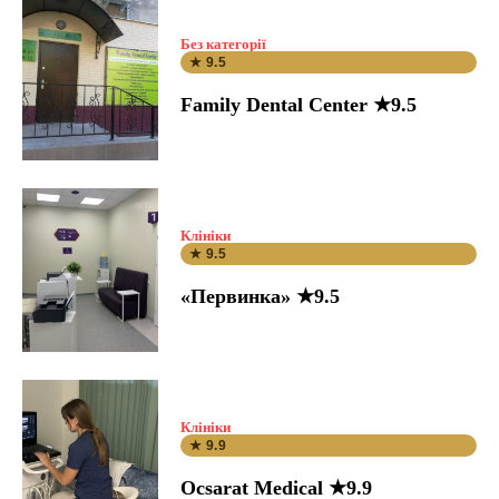
Без категорії
★ 9.5
Family Dental Center ★9.5
Клініки
★ 9.5
«Первинка» ★9.5
Клініки
★ 9.9
Ocsarat Medical ★9.9