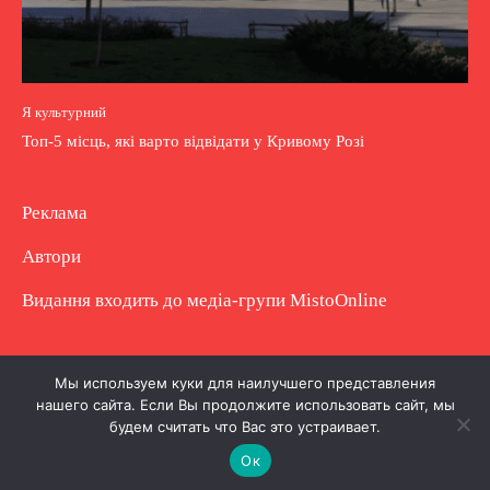
Я культурний
Топ-5 місць, які варто відвідати у Кривому Розі
Реклама
Автори
Видання входить до медіа-групи
MistoOnline
Copyright © Повне використання матеріалу
Мы используем куки для наилучшего представления
нашего сайта. Если Вы продолжите использовать сайт, мы
заборонено. Частково можна з гіперпосиланням.
будем считать что Вас это устраивает.
Ок
.
.
.