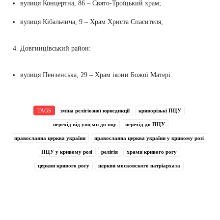
вулиця Концертна, 86 – Свято-Троїцький храм;
вулиця Кібальчича, 9 – Храм Христа Спасителя;
Довгинцівський район:
вулиця Пензенська, 29 – Храм ікони Божої Матері.
TAGS
зміна релігіозної юрисдикції
криворізькі ПЦУ
перехід від упц мп до пцу
перехід до ПЦУ
православна церква україни
православна церква україни у кривому розі
ПЦУ у кривому розі
релігія
храми кривого рогу
церкви кривого рогу
церкви московского патріархата