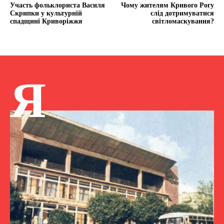
Участь фольклориста Василя
Чому жителям Кривого Рогу
Скрипки у культурній
слід дотримуватися
спадщині Криворіжжя
світломаскування?
Я