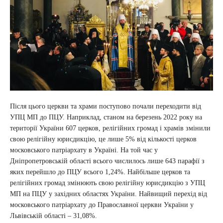
Після цього церкви та храми поступово почали переходити від
УПЦ МП до ПЦУ. Наприклад, станом на березень 2022 року на
території України 607 церков, релігійних громад і храмів змінили
свою релігійну юрисдикцію, це лише 5% від кількості церков
московського патріархату в Україні. На той час у
Дніпропетровській області всього числилось лише 643 парафії з
яких перейшло до ПЦУ всього 1,24%. Найбільше церков та
релігійних громад змінюють свою релігійну юрисдикцію з УПЦ
МП на ПЦУ у західних областях України. Найвищий перехід від
московського патріархату до Православної церкви України у
Львівській області – 31,08%.