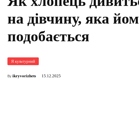
Як хлопець дивить
на дівчину, яка йо
подобається
Я культурний
ikryvorizhets
15.12.2025
By