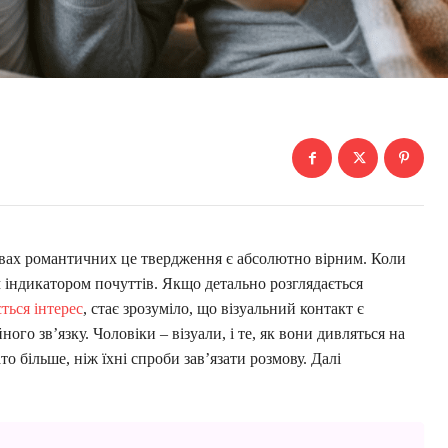
равах романтичних це твердження є абсолютно вірним. Коли
м індикатором почуттів. Якщо детально розглядається
ться інтерес
, стає зрозуміло, що візуальний контакт є
го зв’язку. Чоловіки – візуали, і те, як вони дивляться на
то більше, ніж їхні спроби зав’язати розмову. Далі