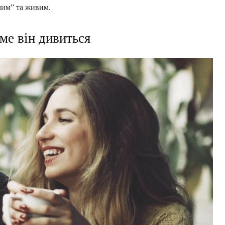
чим” та живим.
ме він дивиться