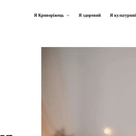
Я Криворіжець
Я здоровий
Я культурни