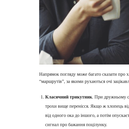
Напрямок погляду може багато сказати про ха
“маршрутів”, за якими рухаються очі зацікав
Класичний трикутник
. При дружньому с
трохи вище перенісся. Якщо ж хлопець від
від одного ока до іншого, а потім опуска
сигнал про бажання поцілунку.