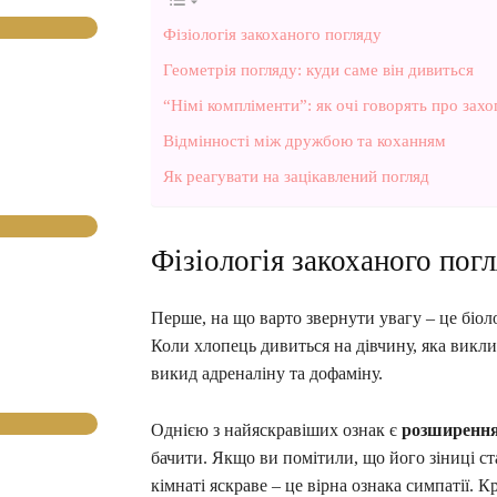
Фізіологія закоханого погляду
Геометрія погляду: куди саме він дивиться
“Німі компліменти”: як очі говорять про зах
Відмінності між дружбою та коханням
Як реагувати на зацікавлений погляд
Фізіологія закоханого пог
Перше, на що варто звернути увагу – це біоло
Коли хлопець дивиться на дівчину, яка виклик
викид адреналіну та дофаміну.
Однією з найяскравіших ознак є
розширення
бачити. Якщо ви помітили, що його зіниці ст
кімнаті яскраве – це вірна ознака симпатії. 