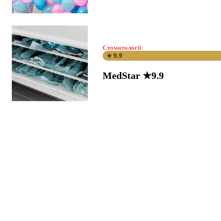
Стоматології
★ 9.9
MedStar ★9.9