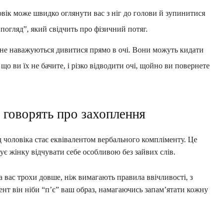
ловік може швидко оглянути вас з ніг до голови й зупинитися
погляд”, який свідчить про фізичний потяг.
о не наважуються дивитися прямо в очі. Вони можуть кидати
о ви їх не бачите, і різко відводити очі, щойно ви повернете
і говорять про захоплення
 чоловіка стає еквівалентом вербального компліменту. Це
є жінку відчувати себе особливою без зайвих слів.
а вас трохи довше, ніж вимагають правила ввічливості, з
нт він ніби “п’є” ваш образ, намагаючись запам’ятати кожну