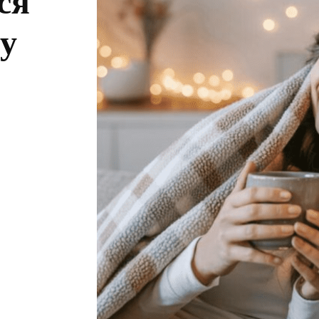
ся
му