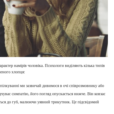
рактер намірів чоловіка. Психологи виділяють кілька типів
леного хлопця:
пілкуванні ми зазвичай дивимося в очі співрозмовнику або
чуває симпатію, його погляд опускається нижче. Він ковзає
ється до губ, малюючи уявний трикутник. Це підсвідомий