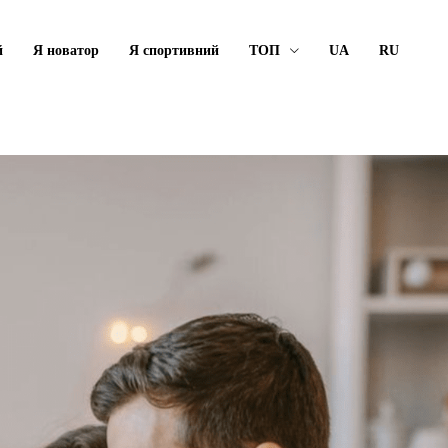
й
Я новатор
Я спортивний
ТОП
UA
RU