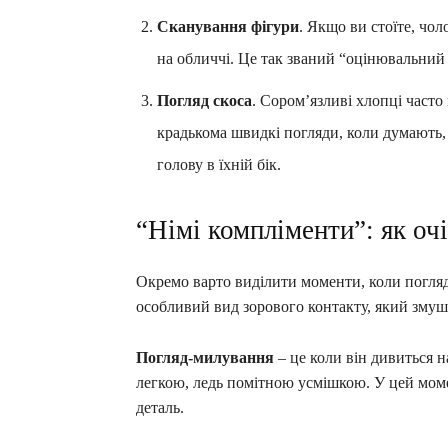
Сканування фігури
. Якщо ви стоїте, чо
на обличчі. Це так званий “оцінювальний 
Погляд скоса
. Сором’язливі хлопці част
крадькома швидкі погляди, коли думають, щ
голову в їхній бік.
“Німі компліменти”: як оч
Окремо варто виділити моменти, коли погляд
особливий вид зорового контакту, який змушу
Погляд-милування
– це коли він дивиться н
легкою, ледь помітною усмішкою. У цей моме
деталь.