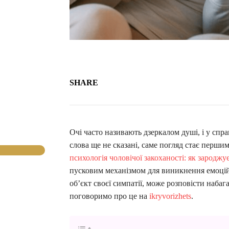
SHARE
Очі часто називають дзеркалом душі, і у сп
слова ще не сказані, саме погляд стає перши
психологія чоловічої закоханості: як зароджує
пусковим механізмом для виникнення емоційно
об’єкт своєї симпатії, може розповісти набага
поговоримо про це на
ikryvorizhets
.