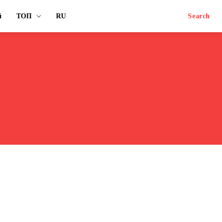
й
ТОП
RU
Search