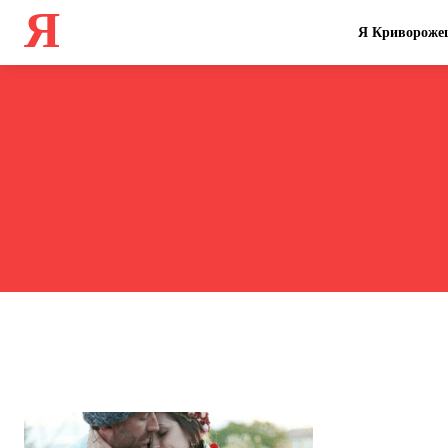
Я
Я Кривороже