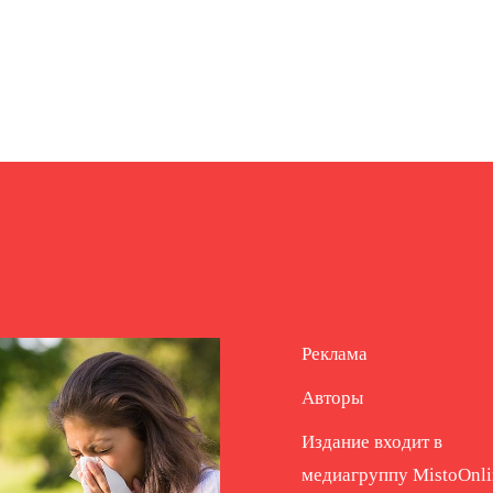
Реклама
Авторы
Издание входит в
медиагруппу
MistoOnli