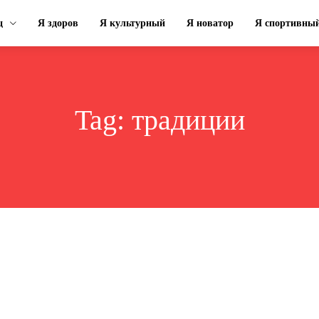
ц
Я здоров
Я культурный
Я новатор
Я спортивны
Tag:
традиции