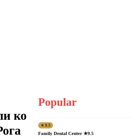
Popular
ли ко
★ 9.5
Рога
Family Dental Center ★9.5