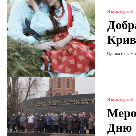
Я культурный
Добр
Крив
Одним из важне
Я культурный
Меро
Дню 