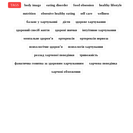
TAGS
body image
eating disorder
food obsession
healthy lifestyle
nutrition
obsessive healthy eating
self care
wellness
баланс у харчуванні
дієти
здорове харчування
здоровий спосіб життя
здорові звички
інтуїтивне харчування
ментальне здоров’я
орторексія
орторексія нервоза
психологічне здоров’я
психологія харчування
розлад харчової поведінки
тривожність
фанатична гонитва за здоровим харчуванням
харчова поведінка
харчові обмеження