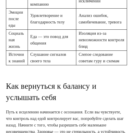
исключений
компанию
Эмоции
Удовлетворение и
Анализ ошибок,
после
благодарность телу
самобичевание, тревога
еды
Социаль
Изоляция из-за
Еда — это повод для
ная
невозможности контроля
общения
жизнь
блюд
Источни
Слушание сигналов
Слепое следование
к знаний
своего тела
советам гуру и схемам
Как вернуться к балансу и
услышать себя
Путь к исцелению начинается с осознания. Если вы чувствуете,
что контроль над едой контролирует вас, попробуйте сделать шаг
назад. Начните с того, чтобы разрешить себе маленькие
несовершенства. Здоровье — это не стерильность, а устойчивость.