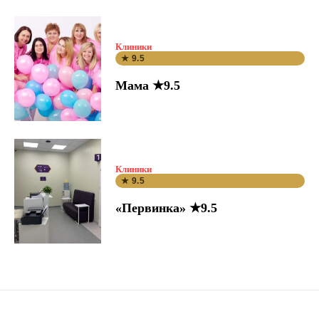
Клиники
★ 9.5
Мама ★9.5
Клиники
★ 9.5
«Первинка» ★9.5