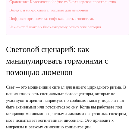
Сравнение: Классический офис vs Биохакерское пространство
Воздух и микроклимат: топливо для нейронов
Цифровая эргономика: софт как часть экосистемы
Чек-лист: 5 шагов к биохакнутому офису уже сегодня
Световой сценарий: как
манипулировать гормонами с
помощью люменов
Свет — это мощнейший сигнал для нашего циркадного ритма. В
наших глазах есть специальные фоторецепторы, которые не
участвуют в зрении напрямую, но сообщают мозгу, пора ли нам
быть активными или готовиться ко сну. Когда вы работаете под
мерцающими люминесцентными лампами с «грязным» спектром,
мозг испытывает когнитвиный диссонанс. Это приводит к
мигреням и резкому снижению концентрации.