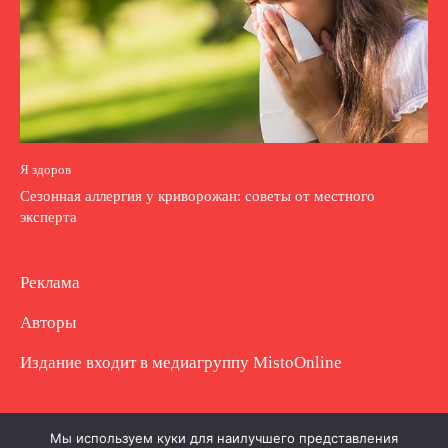
Я здоров
Сезонная аллергия у криворожан: советы от местного
эксперта
Реклама
Авторы
Издание входит в медиагруппу
MistoOnline
Copyright © Полное использование материала
Мы используем куки для наилучшего представления