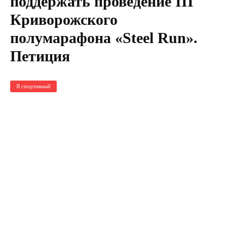
поддержать проведение III
Криворожского
полумарафона «Steel Run».
Петиция
Я спортивный