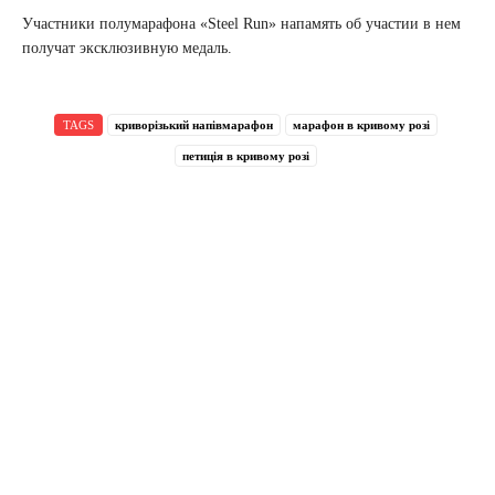
Участники полумарафона «Steel Run» напамять об участии в нем
получат эксклюзивную медаль.
TAGS
криворізький напівмарафон
марафон в кривому розі
петиція в кривому розі