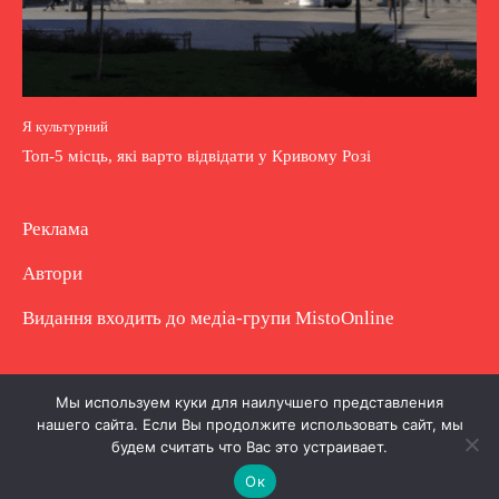
Я культурний
Топ-5 місць, які варто відвідати у Кривому Розі
Реклама
Автори
Видання входить до медіа-групи
MistoOnline
Copyright © Повне використання матеріалу
Мы используем куки для наилучшего представления
нашего сайта. Если Вы продолжите использовать сайт, мы
заборонено. Частково можна з гіперпосиланням.
будем считать что Вас это устраивает.
Ок