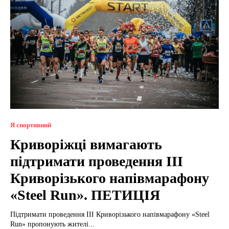
Я спортивний
Криворіжці вимагають
підтримати проведення III
Криворізького напівмарафону
«Steel Run». ПЕТИЦІЯ
Підтримати проведення III Криворізького напівмарафону «Steel
Run» пропонують жителі...