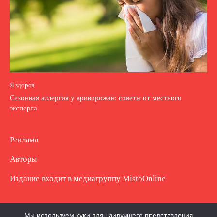
Я здоров
Сезонная аллергия у криворожан: советы от местного
эксперта
Реклама
Авторы
Издание входит в медиагруппу
MistoOnline
Copyright © Полное использование материала
Мы используем куки для наилучшего представления