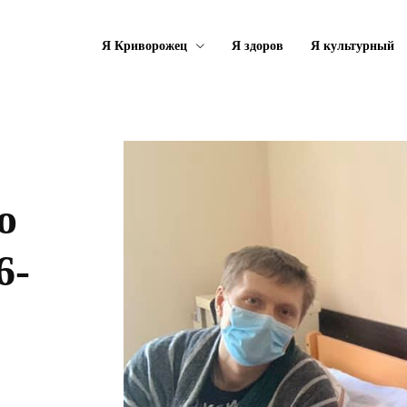
Я Криворожец
Я здоров
Я культурный
о
6-