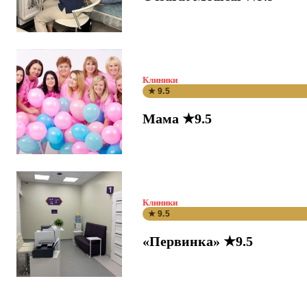
Клиники
★ 9.5
Мама ★9.5
Клиники
★ 9.5
«Первинка» ★9.5