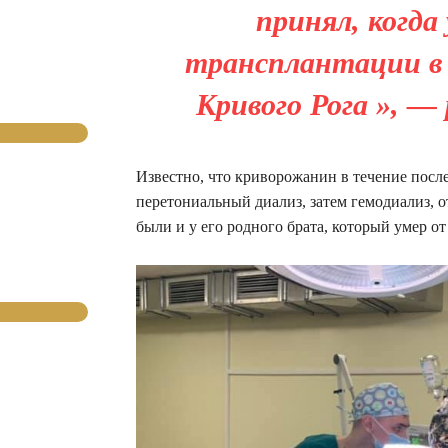
принял, когда
трансплантации в К
Кривого Рога », —
Известно, что криворожанин в течение после
перетониальный диализ, затем гемодиализ, 
были и у его родного брата, который умер от