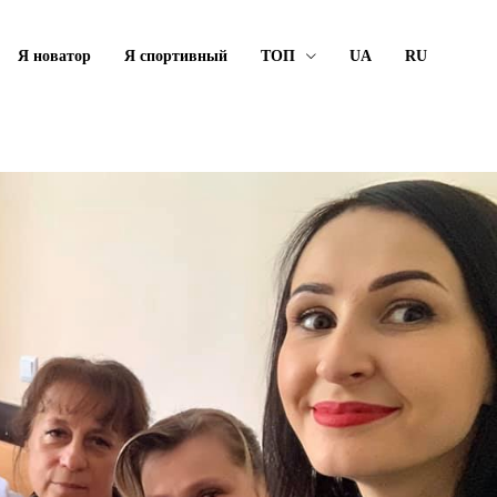
Я новатор
Я спортивный
ТОП
UA
RU