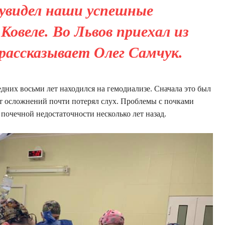
 увидел наши успешные
овеле. Во Львов приехал из
 рассказывает Олег Самчук.
дних восьми лет находился на гемодиализе. Сначала это был
от осложнений почти потерял слух. Проблемы с почками
 почечной недостаточности несколько лет назад.