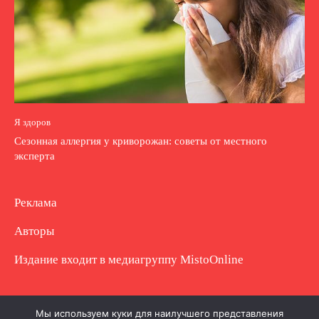
Я здоров
Сезонная аллергия у криворожан: советы от местного
эксперта
Реклама
Авторы
Издание входит в медиагруппу
MistoOnline
Copyright © Полное использование материала
Мы используем куки для наилучшего представления