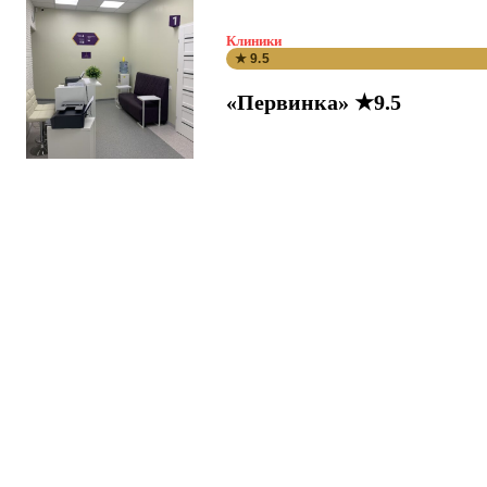
Клиники
★ 9.5
«Первинка» ★9.5