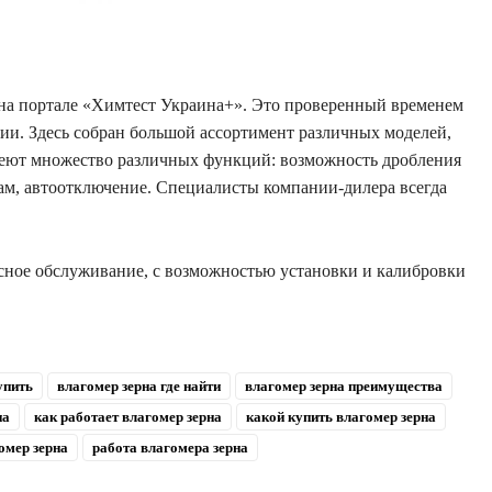
 на портале «Химтест Украина+». Это проверенный временем
ии. Здесь собран большой ассортимент различных моделей,
еют множество различных функций: возможность дробления
ам, автоотключение. Специалисты компании-дилера всегда
сное обслуживание, с возможностью установки и калибровки
упить
влагомер зерна где найти
влагомер зерна преимущества
на
как работает влагомер зерна
какой купить влагомер зерна
омер зерна
работа влагомера зерна