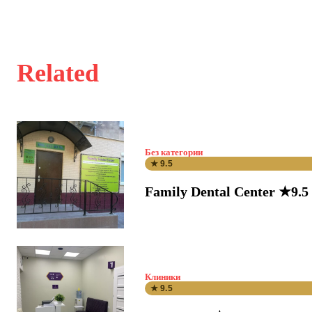
Related
Без категории
★ 9.5
Family Dental Center ★9.5
Клиники
★ 9.5