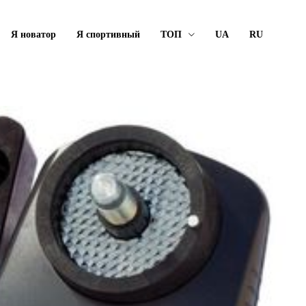
Я новатор
Я спортивный
ТОП
UA
RU