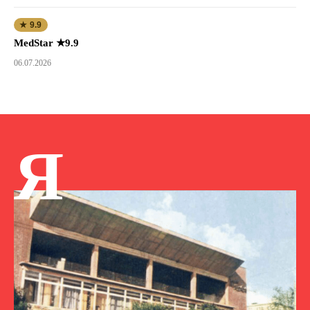
★ 9.9
MedStar ★9.9
06.07.2026
Я