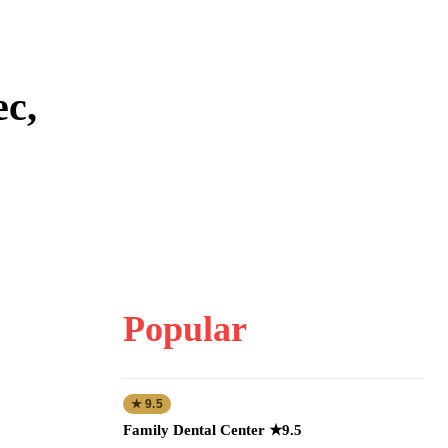
с,
Popular
★ 9.5
Family Dental Center ★9.5