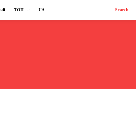
ний
ТОП
UA
Search