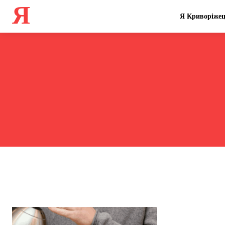
Я
Я Криворіже