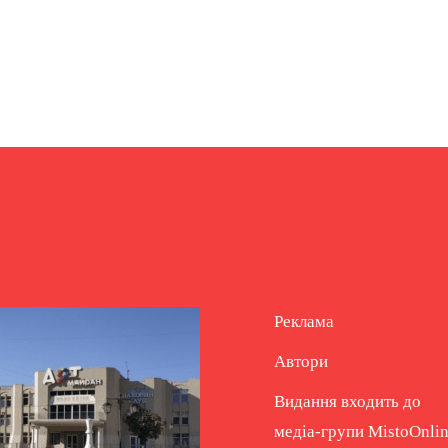
Реклама
Автори
Видання входить до
медіа-групи
MistoOnli