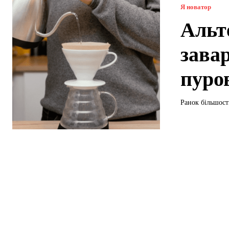
Я новатор
Альт
зава
пуро
Ранок більшості