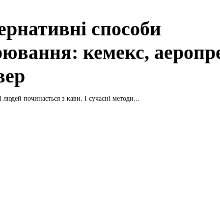
ернативні способи
рювання: кемекс, аеропре
вер
 людей починається з кави. І сучасні методи...