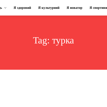
ць
Я здоровий
Я культурний
Я новатор
Я спортив
Tag:
турка