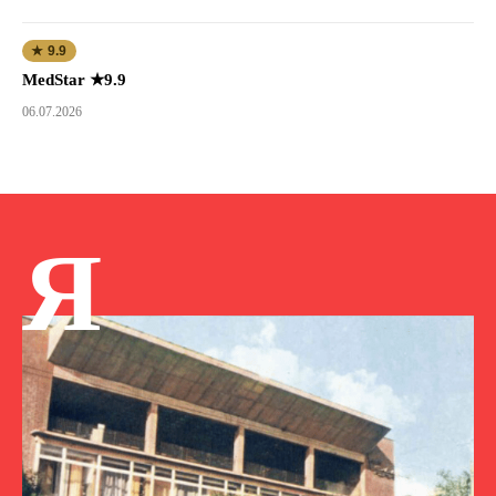
★ 9.9
MedStar ★9.9
06.07.2026
Я