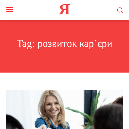
Я
Tag:
розвиток кар’єри