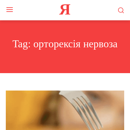
Я
Tag:
орторексія нервоза