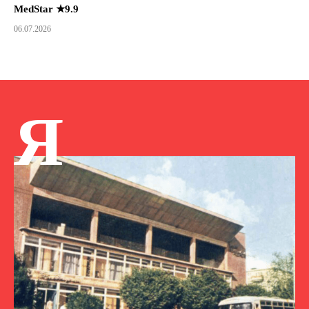
MedStar ★9.9
06.07.2026
Я