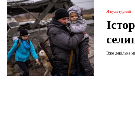
Я культурний
Істор
сели
Вже декілька м