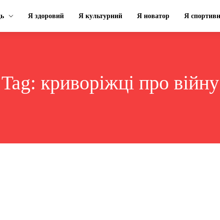
ць
Я здоровий
Я культурний
Я новатор
Я спортив
Tag:
криворіжці про війну