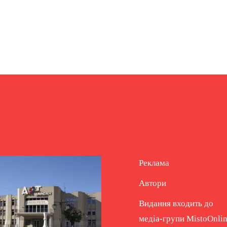
Реклама
Автори
Видання входить до
медіа-групи
MistoOnli