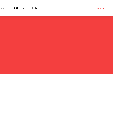
ний
ТОП
UA
Search