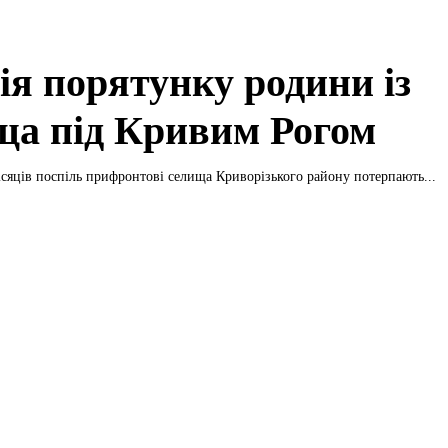
ія порятунку родини із
ща під Кривим Рогом
ісяців поспіль прифронтові селища Криворізького району потерпають...