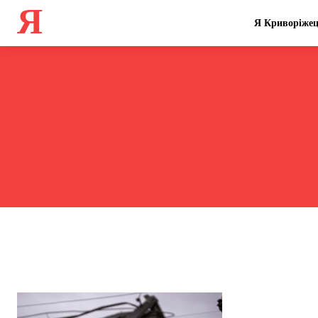
Я
Я Криворіже