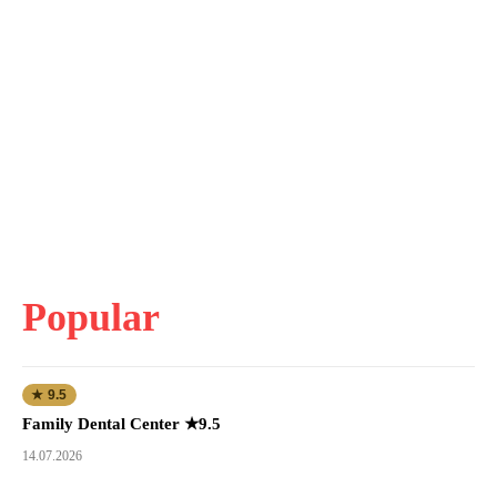
Popular
★ 9.5
Family Dental Center ★9.5
14.07.2026