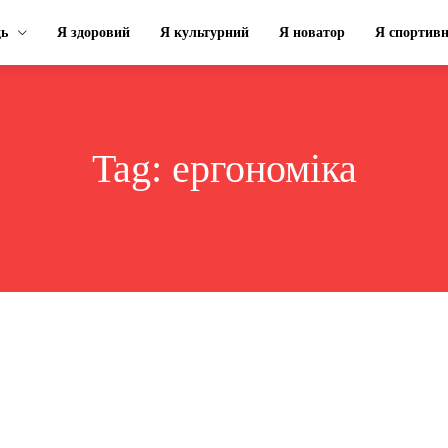
ць
Я здоровий
Я культурний
Я новатор
Я спортив
Tag:
ергономіка