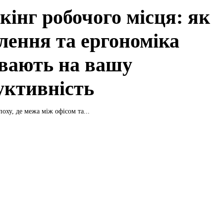
кінг робочого місця: як
тлення та ергономіка
вають на вашу
уктивність
оху, де межа між офісом та...