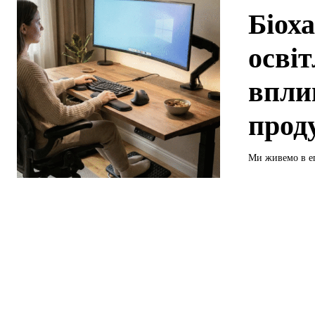
Біоха
осві
впли
прод
Ми живемо в еп