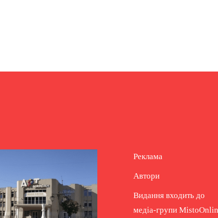
Реклама
Автори
Видання входить до
медіа-групи
MistoOnli