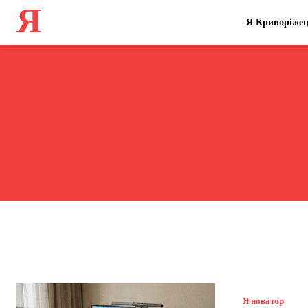
Я
Я Криворіже
Я новатор