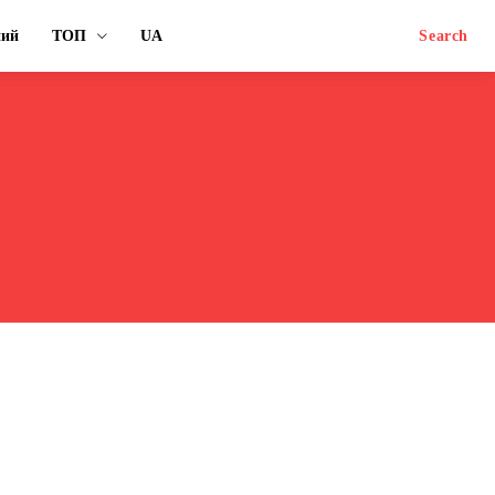
ний
ТОП
UA
Search