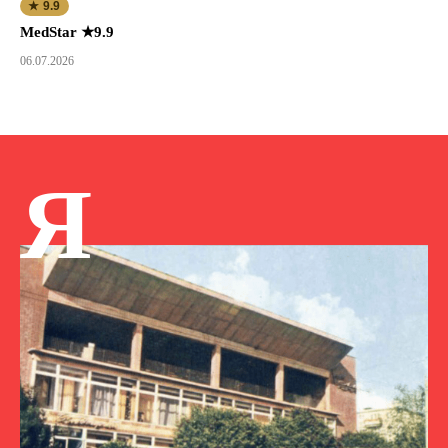
★ 9.9
MedStar ★9.9
06.07.2026
Я