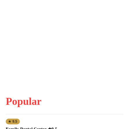
Popular
★ 9.5
Family Dental Center ★9.5