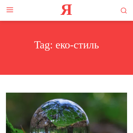
Я
Tag:
еко-стиль