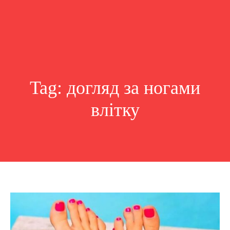
Tag:
догляд за ногами
влітку