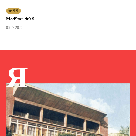
★ 9.9
MedStar ★9.9
06.07.2026
Я