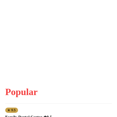
Popular
★ 9.5
Family Dental Center ★9.5