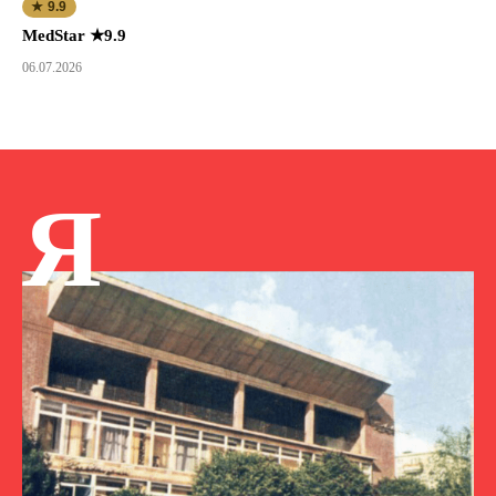
★ 9.9
MedStar ★9.9
06.07.2026
Я