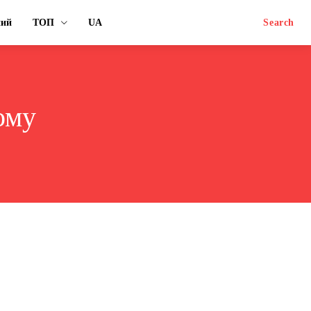
ний
ТОП
UA
Search
ому