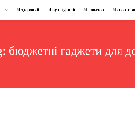
ць
Я здоровий
Я культурний
Я новатор
Я спортив
g:
бюджетні гаджети для д