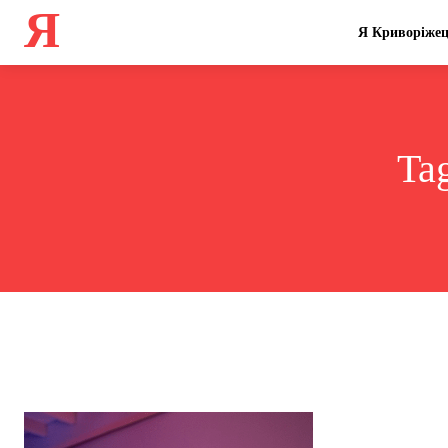
Я
Я Криворіже
Ta