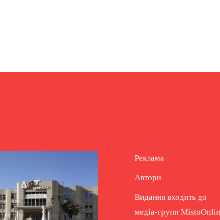
Реклама
Автори
Видання входить до
медіа-групи
MistoOnli