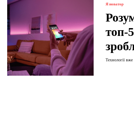
Я новатор
Розу
топ-5
зроб
Технології вже