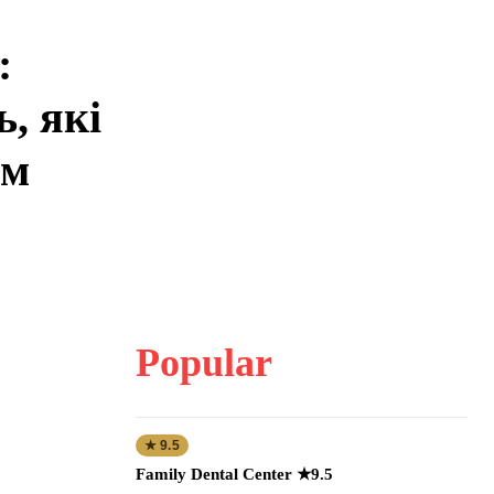
:
ь, які
им
Popular
★ 9.5
Family Dental Center ★9.5