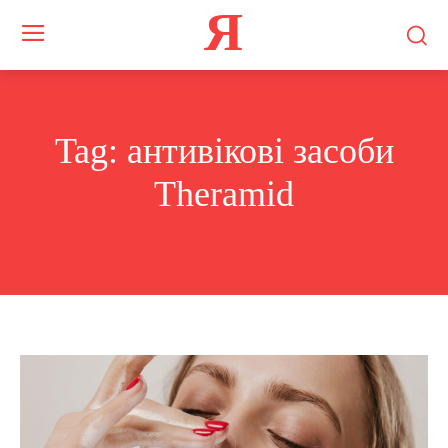
Я
Tag:
антивікові засоби
Theramid