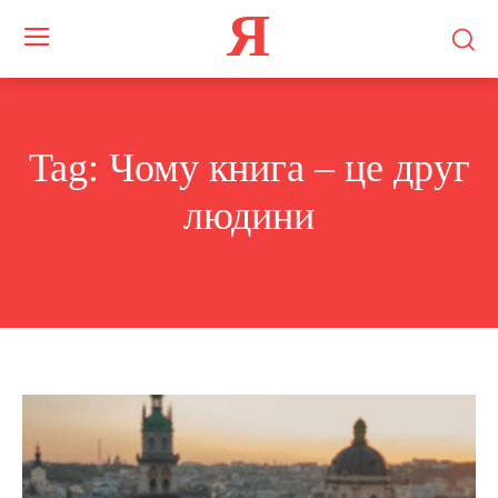
Я
Tag:
Чому книга – це друг
людини