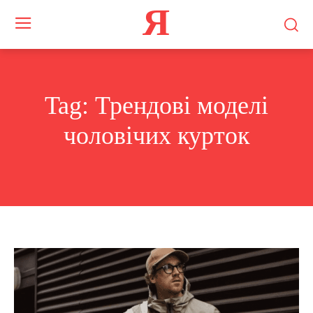
Я
Tag:
Трендові моделі
чоловічих курток