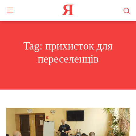
Я
Tag:
прихисток для
переселенців