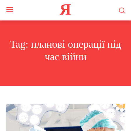
Я
Tag:
планові операції під
час війни