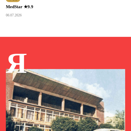
MedStar ★9.9
06.07.2026
Я