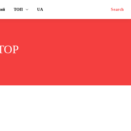
ний
ТОП
UA
Search
RTOP