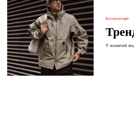
Без категорії
Трен
У чоловічій мо