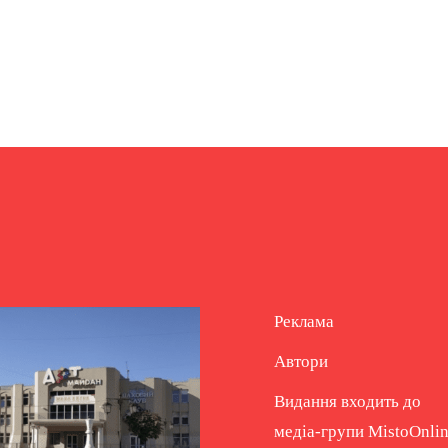
Реклама
Автори
Видання входить до
медіа-групи
MistoOnli