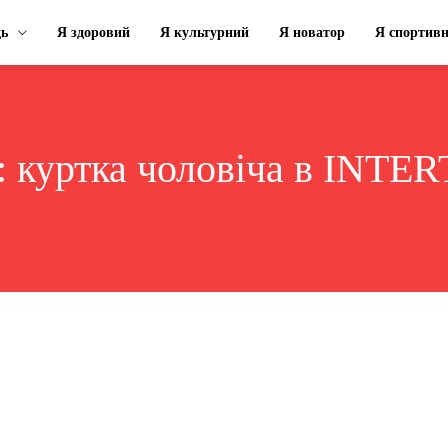
ць
Я здоровий
Я культурний
Я новатор
Я спортив
:
куртка чоловіча в INTE