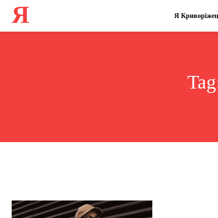
Я
Я Криворіже
Tag