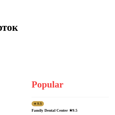
рток
Popular
★ 9.5
Family Dental Center ★9.5