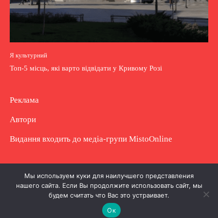
Я культурний
Топ-5 місць, які варто відвідати у Кривому Розі
Реклама
Автори
Видання входить до медіа-групи
MistoOnline
Copyright © Повне використання матеріалу
Мы используем куки для наилучшего представления
нашего сайта. Если Вы продолжите использовать сайт, мы
заборонено. Частково можна з гіперпосиланням.
будем считать что Вас это устраивает.
Ок