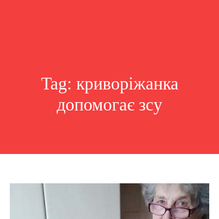
Tag:
криворіжанка
допомогає зсу