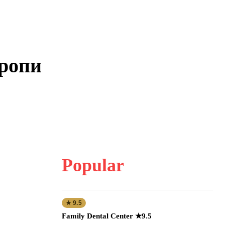
вропи
Popular
★ 9.5
Family Dental Center ★9.5