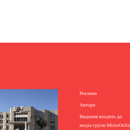
Реклама
Автори
Видання входить до
медіа-групи
MistoOnli