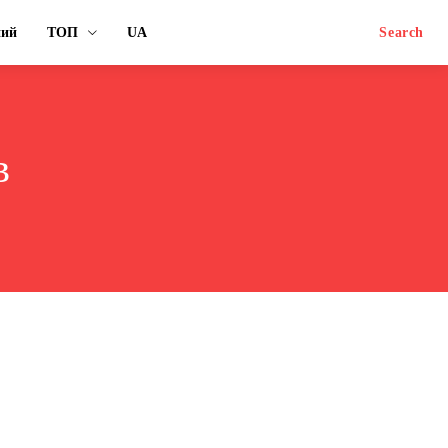
ний
ТОП
UA
Search
в