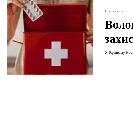
Я новатор
Воло
захи
У Кривому Розі