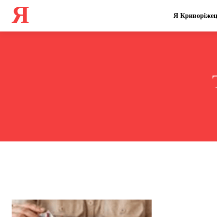
Я
Я Криворіже