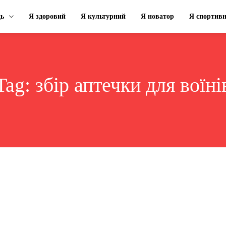
ць
Я здоровий
Я культурний
Я новатор
Я спортив
Tag:
збір аптечки для воїні