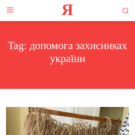
Я
Tag:
допомога захисниках
україни