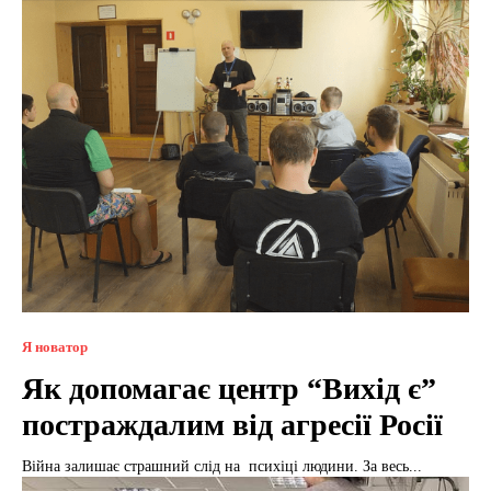
Я новатор
Як допомагає центр “Вихід є”
постраждалим від агресії Росії
Війна залишає страшний слід на психіці людини. За весь...