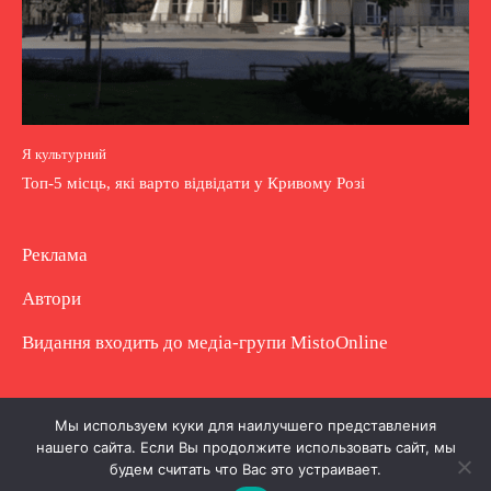
Я культурний
Топ-5 місць, які варто відвідати у Кривому Розі
Реклама
Автори
Видання входить до медіа-групи
MistoOnline
Copyright © Повне використання матеріалу
Мы используем куки для наилучшего представления
нашего сайта. Если Вы продолжите использовать сайт, мы
заборонено. Частково можна з гіперпосиланням.
будем считать что Вас это устраивает.