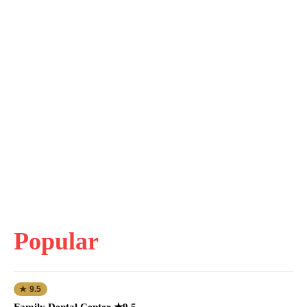
Popular
★ 9.5
Family Dental Center ★9.5