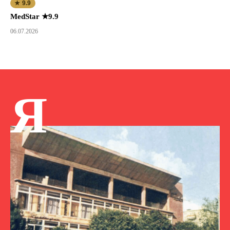
★ 9.9
MedStar ★9.9
06.07.2026
Я