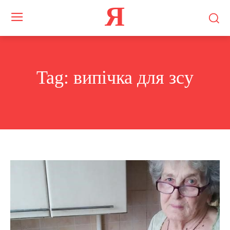
Я
Tag:
випічка для зсу