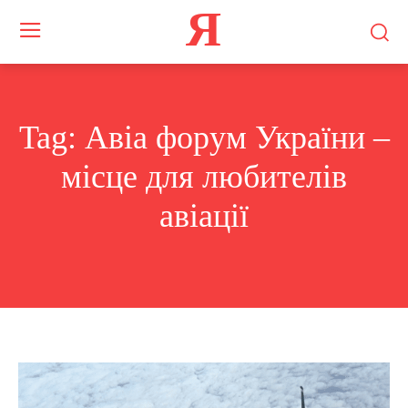
Я
Tag:
Авіа форум України –
місце для любителів
авіації