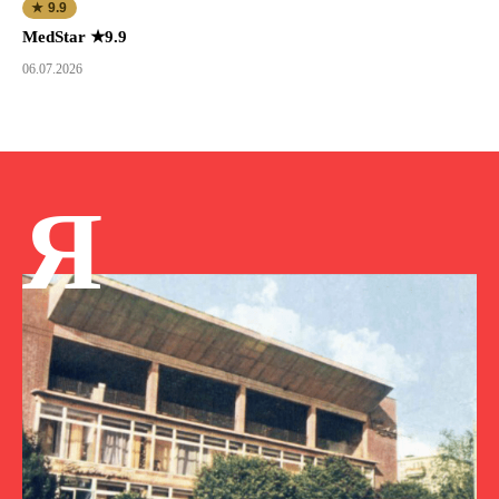
★ 9.9
MedStar ★9.9
06.07.2026
Я