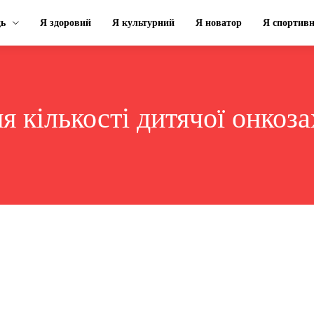
ць
Я здоровий
Я культурний
Я новатор
Я спортив
я кількості дитячої онкоз