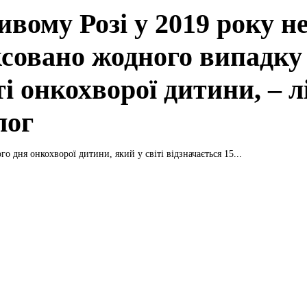
вому Розі у 2019 року не
ксовано жодного випадку
і онкохворої дитини, – л
лог
 дня онкохворої дитини, який у світі відзначається 15...