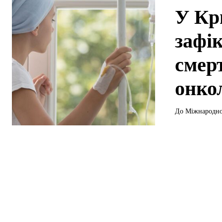
У Кри
зафі
смерт
онко
До Міжнародного