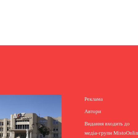
Реклама
Автори
Видання входить до
медіа-групи
MistoOnli