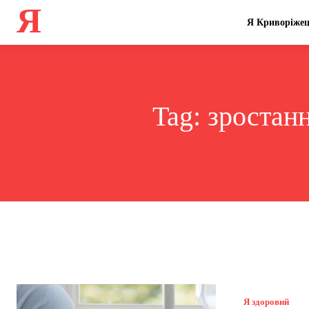
Я
Я Криворіже
Tag:
зростанн
Я здоровий