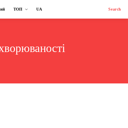
ний
ТОП
UA
Search
ахворюваності