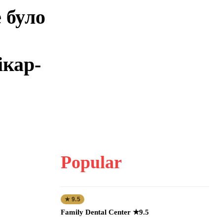
 було
ікар-
Popular
★ 9.5
Family Dental Center ★9.5