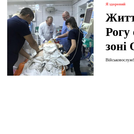
Я здоровий
Житт
Рогу
зоні
Військовослужб