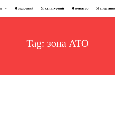
ць
Я здоровий
Я культурний
Я новатор
Я спортив
Tag:
зона АТО