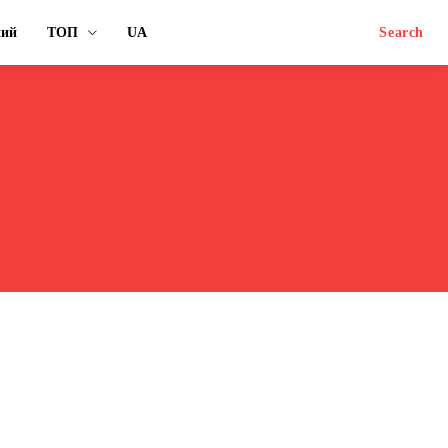
ний
ТОП
UA
Search