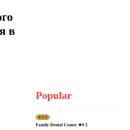
ого
я в
Popular
★ 9.5
Family Dental Center ★9.5