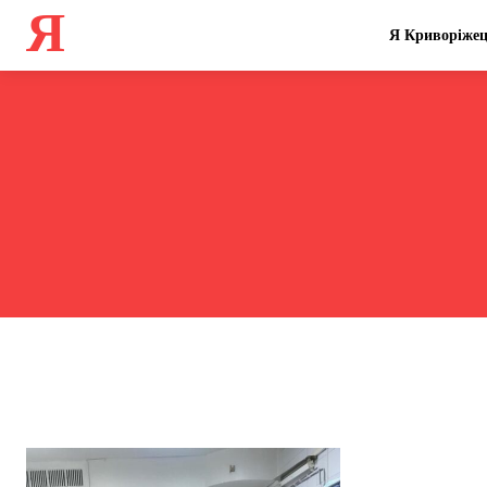
Я
Я Криворіже