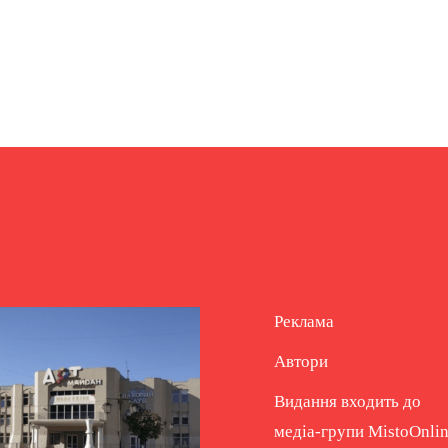
Реклама
Автори
Видання входить до
медіа-групи
MistoOnli