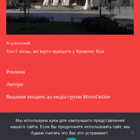
Я культурний
Топ-5 місць, які варто відвідати у Кривому Розі
Реклама
Автори
Видання входить до медіа-групи
MistoOnline
Copyright © Повне використання матеріалу
Мы используем куки для наилучшего представления
нашего сайта. Если Вы продолжите использовать сайт, мы
заборонено. Частково можна з гіперпосиланням.
будем считать что Вас это устраивает.