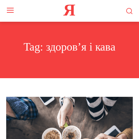
Я
Tag:
здоров’я і кава