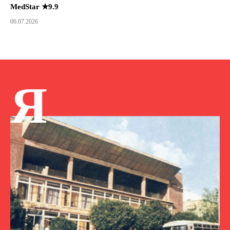
MedStar ★9.9
06.07.2026
Я