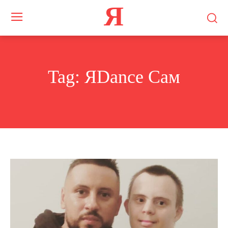
Я
Tag:
ЯDance Сам