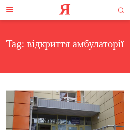
Я
Tag:
відкриття амбулаторії