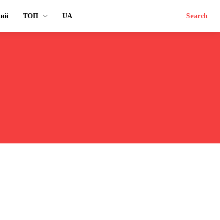
ний
ТОП
UA
Search