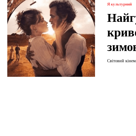
Я культурний
Найг
крив
зимо
Світовий кінема