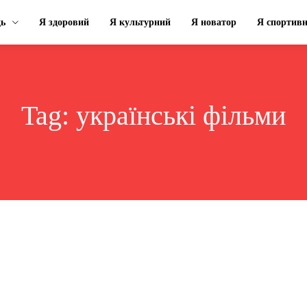
ць
Я здоровий
Я культурний
Я новатор
Я спортив
Tag:
українські фільми