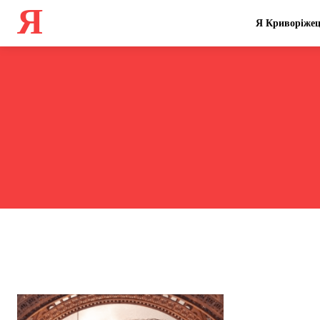
Я
Я Криворіже