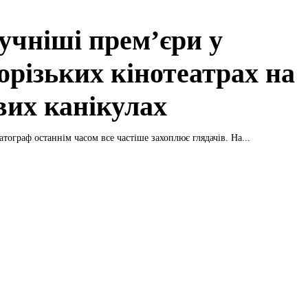
учніші прем’єри у
орізьких кінотеатрах на
вих канікулах
тограф останнім часом все частіше захоплює глядачів. На...