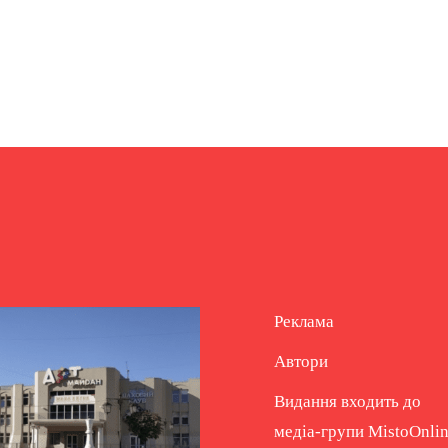
Реклама
Автори
Видання входить до
медіа-групи
MistoOnli