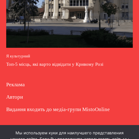
Я культурний
Топ-5 місць, які варто відвідати у Кривому Розі
Реклама
Автори
Видання входить до медіа-групи
MistoOnline
Copyright © Повне використання матеріалу
Мы используем куки для наилучшего представления