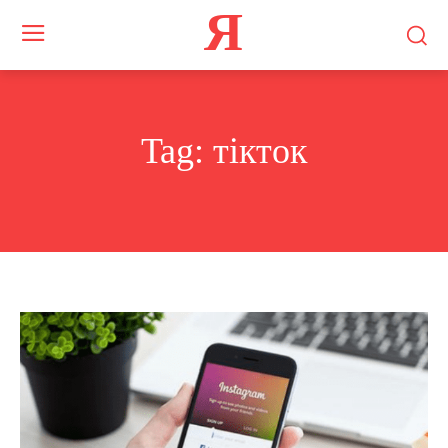
Я
Tag:
тікток