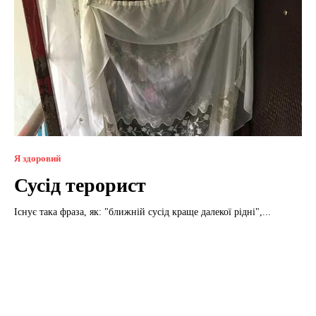
Я здоровий
Сусід терорист
Існує така фраза, як: "ближній сусід краще далекої рідні",...