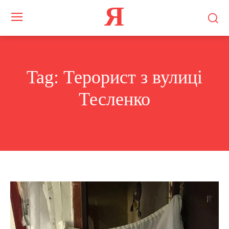
Я
Tag:
Терорист з вулиці
Тесленко