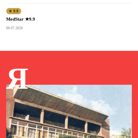
★ 9.9
MedStar ★9.9
06.07.2026
Я