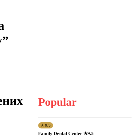
а
у”
ених
Popular
★ 9.5
Family Dental Center ★9.5