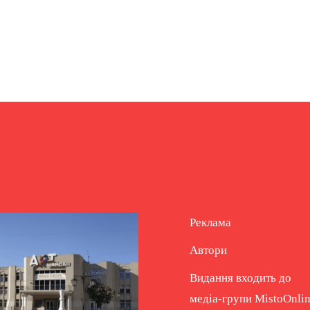
Реклама
Автори
Видання входить до
медіа-групи
MistoOnli