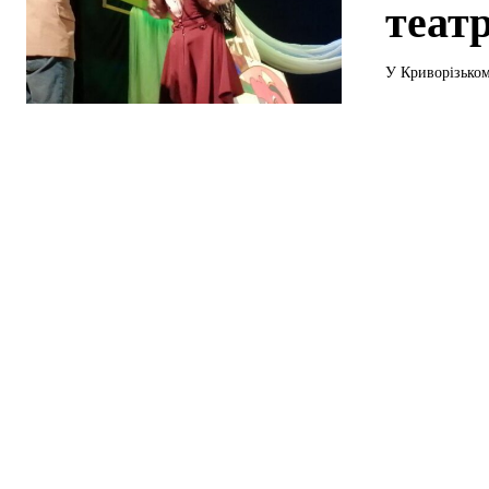
теат
У Криворізьком