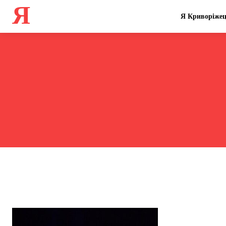
Я
Я Криворіже