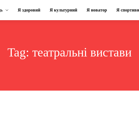
ць
Я здоровий
Я культурний
Я новатор
Я спортив
Tag:
театральні вистави