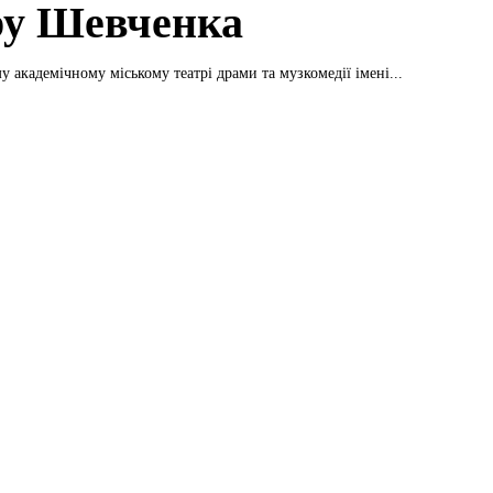
ру Шевченка
у академічному міському театрі драми та музкомедії імені...