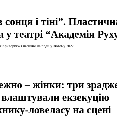
 сонця і тіні”. Пластичн
а у театрі “Академія Рух
я Криворіжжя насичне на події у лютому 2022....
ежно – жінки: три зрадж
 влаштували екзекуцію
жнику-ловеласу на сцені