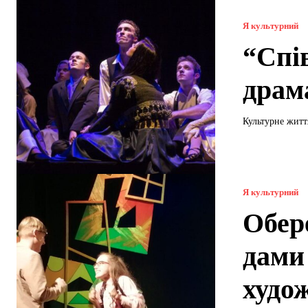
Я культурний
“Спів
драм
Культурне житт
Я культурний
Обер
дами
худо