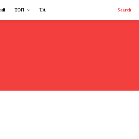
ний
ТОП
UA
Search