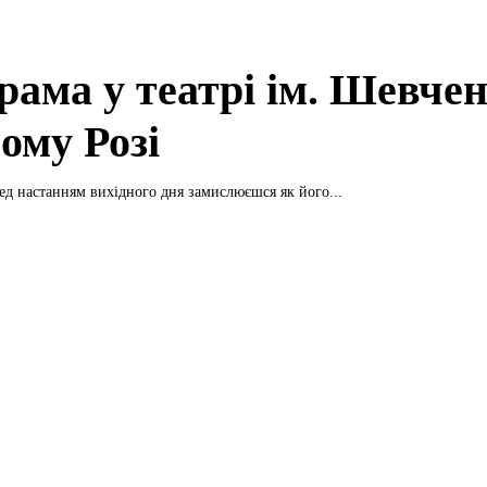
рама у театрі ім. Шевчен
ому Розі
ед настанням вихідного дня замислюєшся як його...