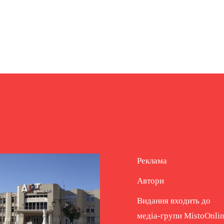
Реклама
Автори
Видання входить до
медіа-групи
MistoOnli