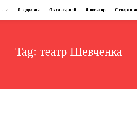
ць
Я здоровий
Я культурний
Я новатор
Я спортив
Tag:
театр Шевченка