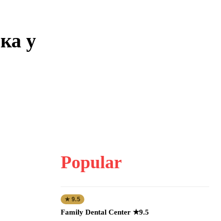
ка у
Popular
★ 9.5
Family Dental Center ★9.5