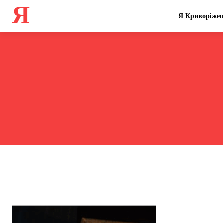
Я
Я Криворіже